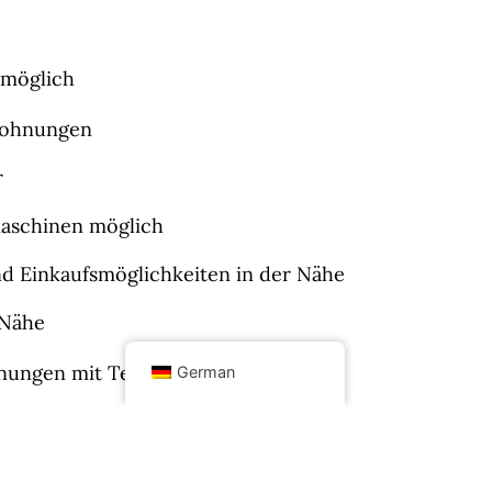
 möglich
Wohnungen
r
aschinen möglich
d Einkaufsmöglichkeiten in der Nähe
 Nähe
ungen mit Terasse buchbar
German
fentliche Verkehrsmittel
d Abfahrtszeiten