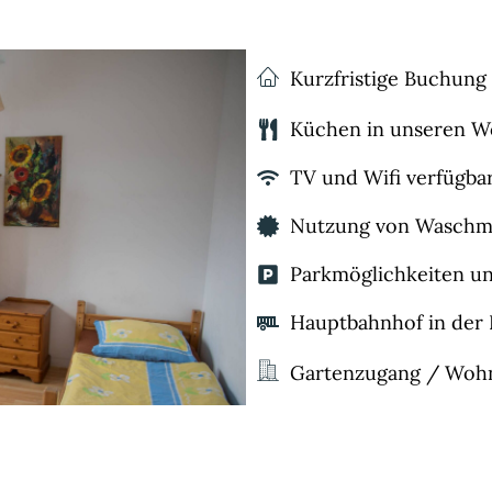
Kurzfristige Buchung
Küchen in unseren 
TV und Wifi verfügba
Nutzung von Waschm
Parkmöglichkeiten un
Hauptbahnhof in der
Gartenzugang / Wohn
Gute Anbindung an öf
Flexible Ankunfts- un